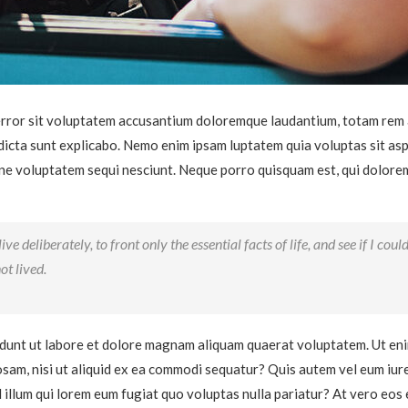
 error sit voluptatem accusantium doloremque laudantium, totam rem 
 dicta sunt explicabo. Nemo enim ipsam luptatem quia voluptas sit asp
e voluptatem sequi nesciunt. Neque porro quisquam est, qui dolorem 
ve deliberately, to front only the essential facts of life, and see if I coul
ot lived.
unt ut labore et dolore magnam aliquam quaerat voluptatem. Ut eni
osam, nisi ut aliquid ex ea commodi sequatur? Quis autem vel eum iure
 illum qui lorem eum fugiat quo voluptas nulla pariatur? At vero eos