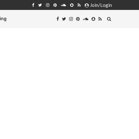
Join/Login
ing