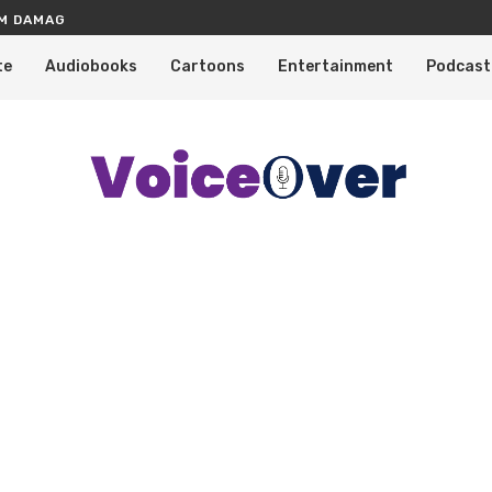
M DAMAGE THROUGH CARPET CLEANING SERVICES
te
Audiobooks
Cartoons
Entertainment
Podcast